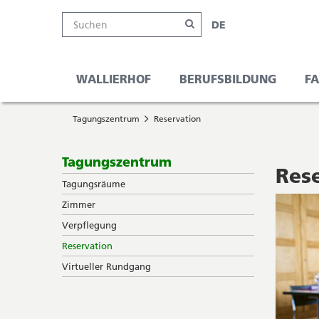
Kanton
Suche
Online-
Navigation
Hauptnavigation
Service-
Languag
Suchen
DE
Schalter
Navigation
Solothurn
Wichtige
und
Navigati
Seiten
Suche
WALLIERHOF
BERUFSBILDUNG
F
Sie
Startseite
befinden
Tagungszentrum
Reservation
Hauptnavigation
sich
Inhalt
hier
Sitemap
Subnavigation
Tagungszentrum
Suche
Res
Tagungsräume
Zimmer
Verpflegung
Reservation
Virtueller Rundgang