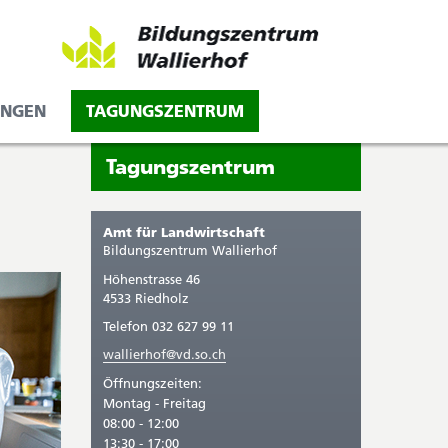
UNGEN
TAGUNGSZENTRUM
Seitenleiste
Sie
Tagungszentrum
befinden
sich
Amt für Landwirtschaft
gerade
Bildungszentrum Wallierhof
in:
Höhenstrasse 46
4533 Riedholz
Telefon 032 627 99 11
wallierhof@vd.so.ch
Öffnungszeiten:
Montag - Freitag
08:00 - 12:00
13:30 - 17:00