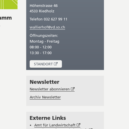
Höhenstrasse 46
4533 Riedholz
ramm
Telefon 032 627 99 11
.
wallierhof@vd.so.ch
Öffnungszeiten:
Montag - Freitag
08:00 - 12:00
13:30 - 17:00
ÖFFNET
STANDORT
IN
NEUEM
FENSTER
Newsletter
Öffnet
Newsletter abonnieren
in
Archiv Newsletter
neuem
Fenster
Externe Links
Öffnet
Amt für Landwirtschaft