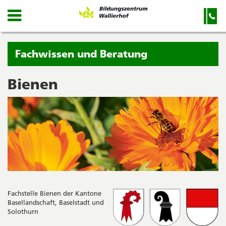
Kanton
Navigation
Hauptnavigation
Service-
Navigation
Solothurn
und
Wichtige
Suche
Seiten
Sie
Fachwissen und Beratung
befinden
sich
Bienen
Startseite
Hauptnavigation
gerade
Inhalt
in:
Sitemap
Suche
Fachstelle Bienen der Kantone
Basellandschaft, Baselstadt und
Solothurn