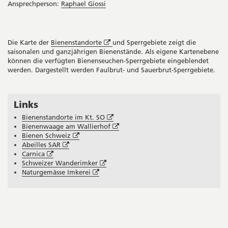
Ansprechperson:
Raphael Giossi
Öffnet
Die Karte der
Bienenstandorte
und Sperrgebiete zeigt die
in
saisonalen und ganzjährigen Bienenstände. Als eigene Kartenebene
neuem
können die verfügten Bienenseuchen-Sperrgebiete eingeblendet
Fenster
werden. Dargestellt werden Faulbrut- und Sauerbrut-Sperrgebiete.
Links
Seitenleiste
Öffnet
Bienenstandorte im Kt. SO
in
Öffnet
Bienenwaage am Wallierhof
Öffnet
neuem
in
Bienen Schweiz
Öffnet
in
Fenster
neuem
Abeilles SAR
Öffnet
in
neuem
Fenster
Carnica
in
neuem
Fenster
Öffnet
Schweizer Wanderimker
neuem
Fenster
Öffnet
in
Naturgemässe Imkerei
Fenster
in
neuem
neuem
Fenster
Fenster